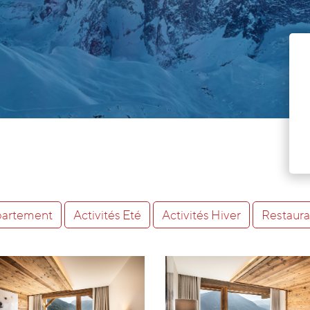
artement
Activités Eté
Activités Hiver
Restaura